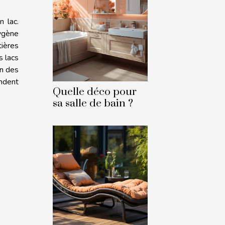
n lac.
ygène
ières
s lacs
on des
endent
Quelle déco pour
sa salle de bain ?