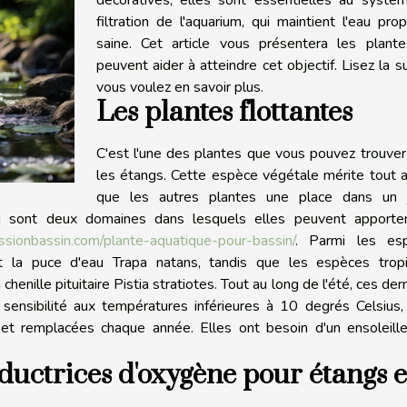
filtration de l'aquarium, qui maintient l'eau pro
saine. Cet article vous présentera les plante
peuvent aider à atteindre cet objectif. Lisez la su
vous voulez en savoir plus.
Les plantes flottantes
C'est l'une des plantes que vous pouvez trouve
les étangs. Cette espèce végétale mérite tout 
que les autres plantes une place dans un j
eau sont deux domaines dans lesquels elles peuvent apporter
assionbassin.com/plante-aquatique-pour-bassin/
. Parmi les es
et la puce d'eau Trapa natans, tandis que les espèces tropi
henille pituitaire Pistia stratiotes. Tout au long de l'été, ces der
 sensibilité aux températures inférieures à 10 degrés Celsius,
et remplacées chaque année. Elles ont besoin d'un ensoleill
ductrices d'oxygène pour étangs e