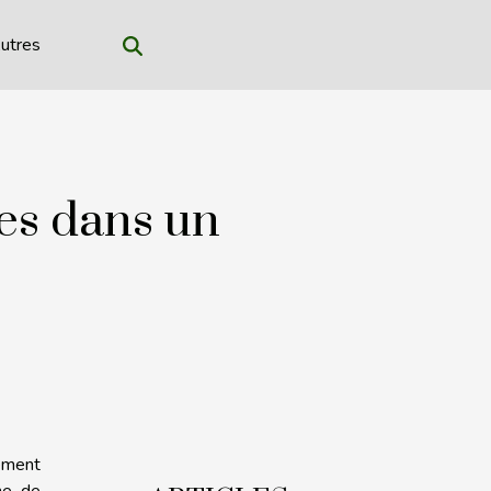
utres
ues dans un
ement
me de