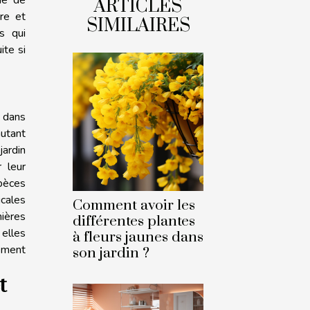
ARTICLES
pre et
SIMILAIRES
s qui
ite si
r dans
autant
ardin
 leur
pèces
cales
Comment avoir les
nières
différentes plantes
 elles
à fleurs jaunes dans
ement
son jardin ?
t