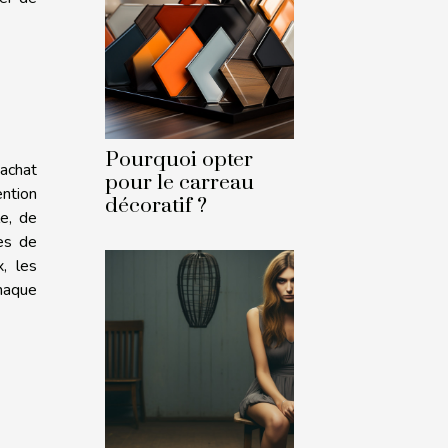
Pourquoi opter
'achat
pour le carreau
ention
décoratif ?
le, de
des de
x, les
chaque