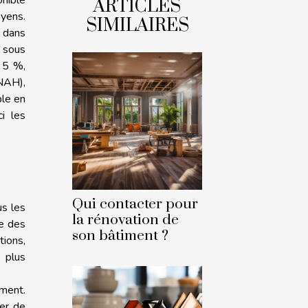
ARTICLES
oyens.
SIMILAIRES
 dans
t sous
 5 %,
ANAH),
ble en
i les
Qui contacter pour
us les
la rénovation de
le des
son bâtiment ?
tions,
 plus
ement.
ier de