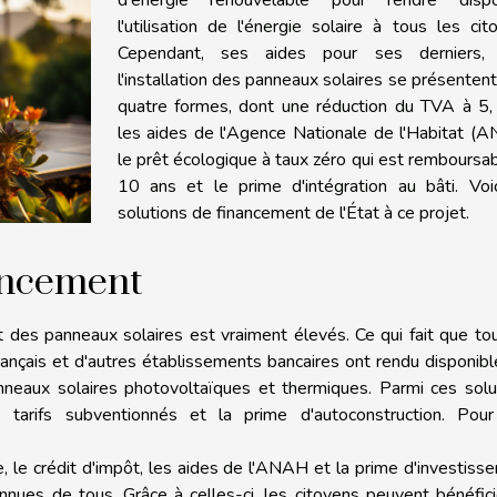
l'utilisation de l'énergie solaire à tous les cit
Cependant, ses aides pour ses derniers,
l'installation des panneaux solaires se présenten
quatre formes, dont une réduction du TVA à 5,
les aides de l'Agence Nationale de l'Habitat (
le prêt écologique à taux zéro qui est remboursa
10 ans et le prime d'intégration au bâti. Voic
solutions de financement de l'État à ce projet.
nancement
t des panneaux solaires est vraiment élevés. Ce qui fait que to
Français et d'autres établissements bancaires ont rendu disponib
nneaux solaires photovoltaïques et thermiques. Parmi ces solu
 tarifs subventionnés et la prime d'autoconstruction. Pour
e, le crédit d'impôt, les aides de l'ANAH et la prime d'investiss
nnues de tous. Grâce à celles-ci, les citoyens peuvent bénéfic