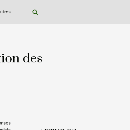
utres
tion des
prises
nible