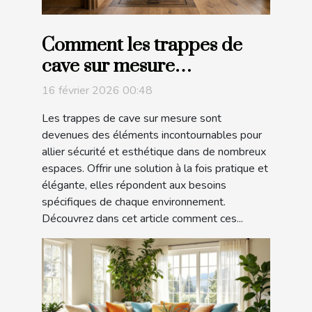
Comment les trappes de
cave sur mesure
améliorent-elles la sécurité
16 février 2026 00:48
et l’esthétique ?
Les trappes de cave sur mesure sont
devenues des éléments incontournables pour
allier sécurité et esthétique dans de nombreux
espaces. Offrir une solution à la fois pratique et
élégante, elles répondent aux besoins
spécifiques de chaque environnement.
Découvrez dans cet article comment ces...