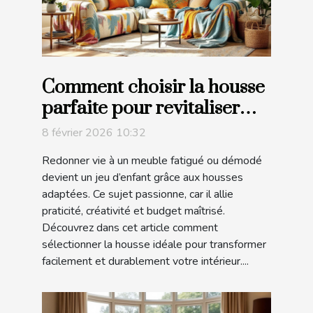
Comment choisir la housse
parfaite pour revitaliser
votre mobilier ?
8 février 2026 10:32
Redonner vie à un meuble fatigué ou démodé
devient un jeu d’enfant grâce aux housses
adaptées. Ce sujet passionne, car il allie
praticité, créativité et budget maîtrisé.
Découvrez dans cet article comment
sélectionner la housse idéale pour transformer
facilement et durablement votre intérieur....