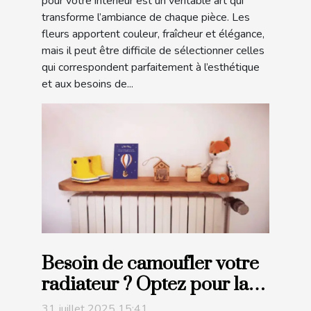
pour votre intérieur est un véritable art qui
transforme l’ambiance de chaque pièce. Les
fleurs apportent couleur, fraîcheur et élégance,
mais il peut être difficile de sélectionner celles
qui correspondent parfaitement à l’esthétique
et aux besoins de...
Besoin de camoufler votre
radiateur ? Optez pour la
tablette en bois artisanale !
31 juillet 2025 15:41