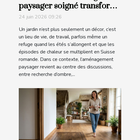
paysager soigné transforme
l'expérience dans votre
24 juin 2026 09:26
jardin
Un jardin n’est plus seulement un décor, c’est
un lieu de vie, de travail, parfois même un
refuge quand les étés s’allongent et que les
épisodes de chaleur se multiplient en Suisse
romande. Dans ce contexte, l’aménagement
paysager revient au centre des discussions,
entre recherche d’ombre,...