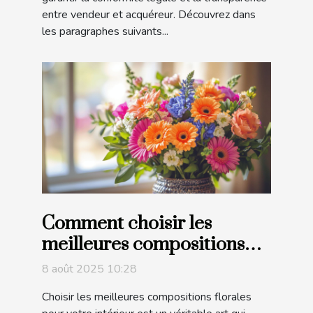
entre vendeur et acquéreur. Découvrez dans
les paragraphes suivants...
Comment choisir les
meilleures compositions
florales pour votre
8 août 2025 10:28
intérieur ?
Choisir les meilleures compositions florales