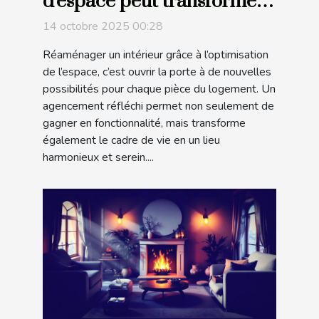
d'espace peut transformer
votre intérieur ?
14 octobre 2025 00:28
Réaménager un intérieur grâce à l’optimisation
de l’espace, c’est ouvrir la porte à de nouvelles
possibilités pour chaque pièce du logement. Un
agencement réfléchi permet non seulement de
gagner en fonctionnalité, mais transforme
également le cadre de vie en un lieu
harmonieux et serein....