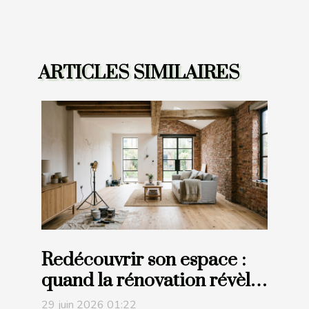
ARTICLES SIMILAIRES
Redécouvrir son espace :
quand la rénovation révèle
le potentiel insoupçonné de
29 juin 2026 01:22