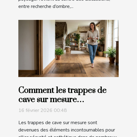
entre recherche d’ombre,...
Comment les trappes de
cave sur mesure
améliorent-elles la sécurité
16 février 2026 00:48
et l’esthétique ?
Les trappes de cave sur mesure sont
devenues des éléments incontournables pour