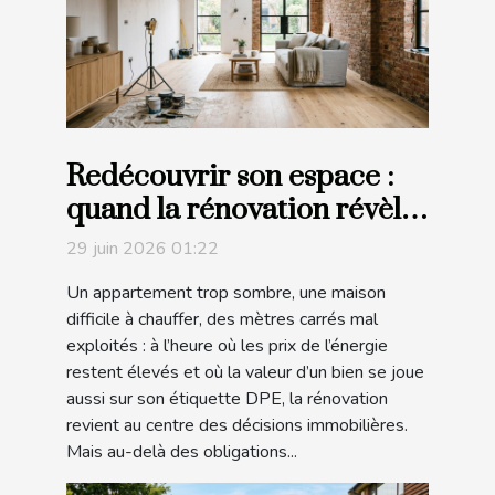
Redécouvrir son espace :
quand la rénovation révèle
le potentiel insoupçonné de
29 juin 2026 01:22
votre habitat
Un appartement trop sombre, une maison
difficile à chauffer, des mètres carrés mal
exploités : à l’heure où les prix de l’énergie
restent élevés et où la valeur d’un bien se joue
aussi sur son étiquette DPE, la rénovation
revient au centre des décisions immobilières.
Mais au-delà des obligations...