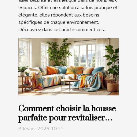
allier sécurité et esthétique dans de nombreux
espaces. Offrir une solution à la fois pratique et
élégante, elles répondent aux besoins
spécifiques de chaque environnement.
Découvrez dans cet article comment ces...
Comment choisir la housse
parfaite pour revitaliser
votre mobilier ?
8 février 2026 10:32