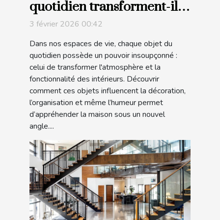
quotidien transforment-ils
nos intérieurs ?
3 février 2026 00:42
Dans nos espaces de vie, chaque objet du
quotidien possède un pouvoir insoupçonné :
celui de transformer l'atmosphère et la
fonctionnalité des intérieurs. Découvrir
comment ces objets influencent la décoration,
l’organisation et même l’humeur permet
d’appréhender la maison sous un nouvel
angle....