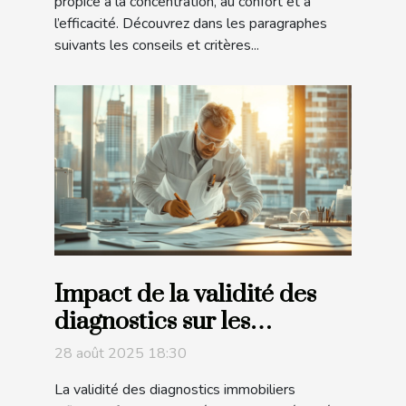
propice à la concentration, au confort et à
l’efficacité. Découvrez dans les paragraphes
suivants les conseils et critères...
Impact de la validité des
diagnostics sur les
transactions immobilières
28 août 2025 18:30
La validité des diagnostics immobiliers