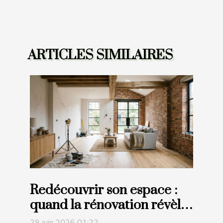
ARTICLES SIMILAIRES
Redécouvrir son espace :
quand la rénovation révèle
le potentiel insoupçonné de
29 juin 2026 01:22