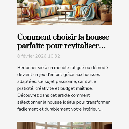
Comment choisir la housse
parfaite pour revitaliser
votre mobilier ?
8 février 2026 10:32
Redonner vie à un meuble fatigué ou démodé
devient un jeu d’enfant grâce aux housses
adaptées. Ce sujet passionne, car il allie
praticité, créativité et budget maîtrisé.
Découvrez dans cet article comment
sélectionner la housse idéale pour transformer
facilement et durablement votre intérieur....