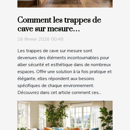
Comment les trappes de
cave sur mesure
améliorent-elles la sécurité
16 février 2026 00:48
et l’esthétique ?
Les trappes de cave sur mesure sont
devenues des éléments incontournables pour
allier sécurité et esthétique dans de nombreux
espaces. Offrir une solution à la fois pratique et
élégante, elles répondent aux besoins
spécifiques de chaque environnement.
Découvrez dans cet article comment ces...