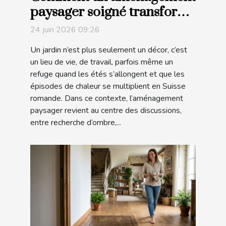
paysager soigné transforme
l'expérience dans votre
24 juin 2026 09:26
jardin
Un jardin n’est plus seulement un décor, c’est
un lieu de vie, de travail, parfois même un
refuge quand les étés s’allongent et que les
épisodes de chaleur se multiplient en Suisse
romande. Dans ce contexte, l’aménagement
paysager revient au centre des discussions,
entre recherche d’ombre,...