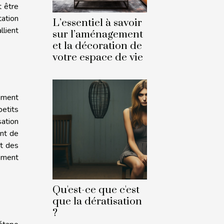
t être
itation
L’essentiel à savoir
llient
sur l’aménagement
et la décoration de
votre espace de vie
ement
petits
sation
ant de
et des
lement
Qu'est-ce que c'est
que la dératisation
?