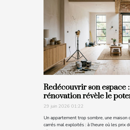
Redécouvrir son espace :
rénovation révèle le pot
de votre habitat
29 juin 2026 01:22
Un appartement trop sombre, une maison dif
carrés mal exploités : à l’heure où les prix 