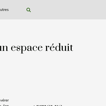
utres
un espace réduit
avérer
e l'on