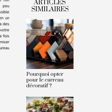
ARTICLES
n peu
SIMILAIRES
ssible
 en un
ra des
votre
a fois
miser
ureau
Pourquoi opter
pour le carreau
décoratif ?