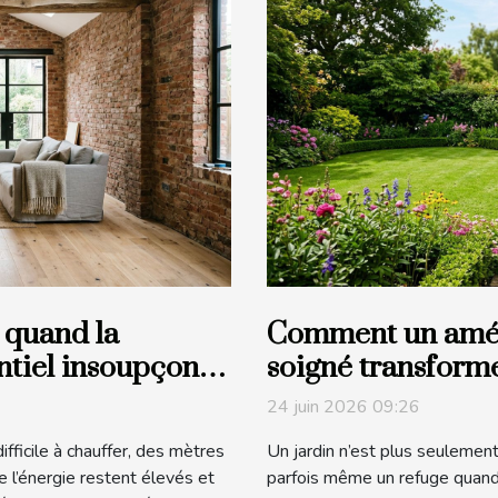
 quand la
Comment un amé
entiel insoupçonné
soigné transforme
jardin
24 juin 2026 09:26
ficile à chauffer, des mètres
Un jardin n’est plus seulement u
de l’énergie restent élevés et
parfois même un refuge quand 