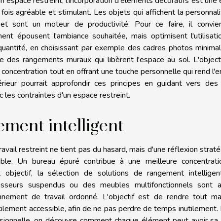
n espace restreint, l'incorporation d'éléments décoratifs est une
 fois agréable et stimulant. Les objets qui affichent la personnal
e et sont un moteur de productivité. Pour ce faire, il convie
ent épousent l'ambiance souhaitée, mais optimisent l'utilisat
 la quantité, en choisissant par exemple des cadres photos minimal
ore des rangements muraux qui libèrent l'espace au sol. L'object
a concentration tout en offrant une touche personnelle qui rend l'e
ieur pourrait approfondir ces principes en guidant vers des 
 les contraintes d'un espace restreint.
ement intelligent
vail restreint ne tient pas du hasard, mais d'une réflexion strat
onible. Un bureau épuré contribue à une meilleure concentrati
 objectif, la sélection de solutions de rangement intelligen
asseurs suspendus ou des meubles multifonctionnels sont a
nnement de travail ordonné. L'objectif est de rendre tout mat
ilement accessible, afin de ne pas perdre de temps inutilement.
fessionnelle, on découvre comment chaque élément peut avoir sa