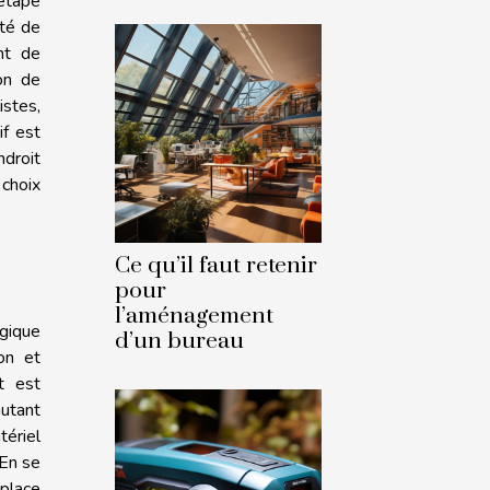
 étape
ité de
nt de
ion de
istes,
if est
ndroit
choix
Ce qu’il faut retenir
pour
l’aménagement
égique
d’un bureau
on et
t est
utant
ériel
 En se
 place