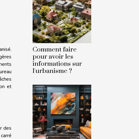
Comment faire
anisé.
pour avoir les
agères
informations sur
ments
l'urbanisme ?
bureau
tâches
on et
ur des
carré