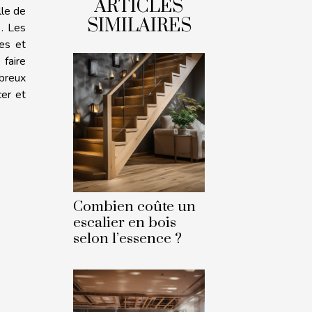
ARTICLES
lle de
SIMILAIRES
… Les
es et
 faire
breux
cer et
Combien coûte un
escalier en bois
selon l’essence ?