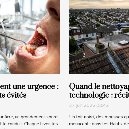
ent une urgence :
Quand le nettoya
ts évités
technologie : réci
drone
27 juin 2026 00:42
ur âcre, un grondement sourd,
Un toit noirci, des mousses qui 
le conduit. Chaque hiver, les
menacent : dans les Hauts-de-