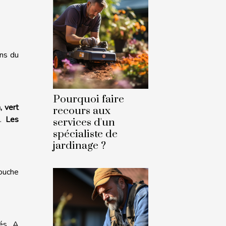
ons du
Pourquoi faire
, vert
recours aux
s.
Les
services d'un
spécialiste de
jardinage ?
touche
és. A