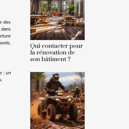
le des
s dans
nture
fonds,
Qui contacter pour
la rénovation de
son bâtiment ?
e : un
s.