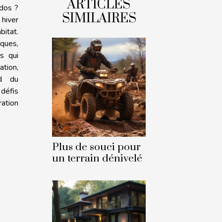
ARTICLES
 dos ?
SIMILAIRES
hiver
itat.
iques,
es qui
tion,
ud du
éfis
ation
Plus de souci pour
un terrain dénivelé