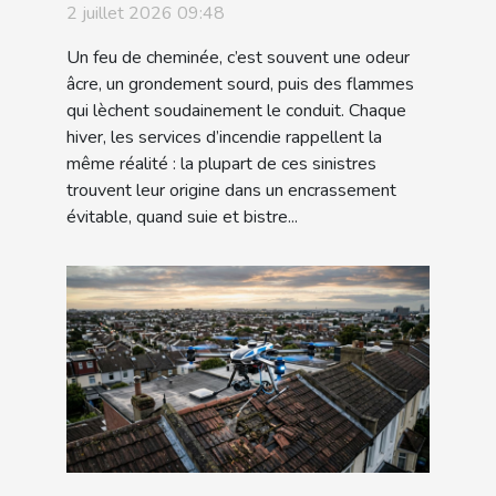
histoires vraies d’incidents
2 juillet 2026 09:48
évités
Un feu de cheminée, c’est souvent une odeur
âcre, un grondement sourd, puis des flammes
qui lèchent soudainement le conduit. Chaque
hiver, les services d’incendie rappellent la
même réalité : la plupart de ces sinistres
trouvent leur origine dans un encrassement
évitable, quand suie et bistre...