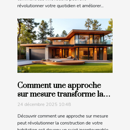
révolutionner votre quotidien et améliorer...
Comment une approche
sur mesure transforme la
construction de votre
24 décembre 2025 10:48
habitation ?
Découvrir comment une approche sur mesure
peut révolutionner la construction de votre
habitation est devenu un sujet incontournable