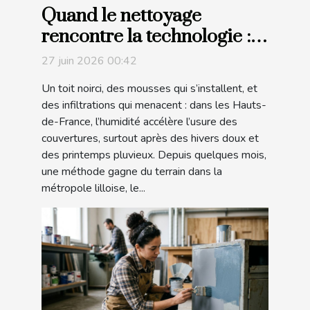
Quand le nettoyage
rencontre la technologie :
récit d’une toiture sauvée
27 juin 2026 00:42
par drone
Un toit noirci, des mousses qui s’installent, et
des infiltrations qui menacent : dans les Hauts-
de-France, l’humidité accélère l’usure des
couvertures, surtout après des hivers doux et
des printemps pluvieux. Depuis quelques mois,
une méthode gagne du terrain dans la
métropole lilloise, le...