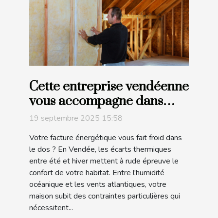
Cette entreprise vendéenne
vous accompagne dans
tous vos projets d'isolation !
19 septembre 2025 15:58
Votre facture énergétique vous fait froid dans
le dos ? En Vendée, les écarts thermiques
entre été et hiver mettent à rude épreuve le
confort de votre habitat. Entre l'humidité
océanique et les vents atlantiques, votre
maison subit des contraintes particulières qui
nécessitent...