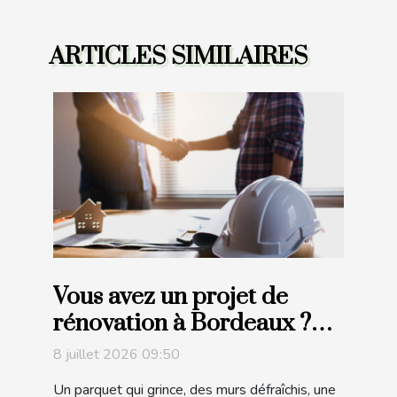
ARTICLES SIMILAIRES
Vous avez un projet de
rénovation à Bordeaux ?
Faites appel à l’entreprise
8 juillet 2026 09:50
Micazza !
Un parquet qui grince, des murs défraîchis, une