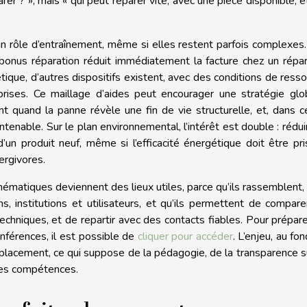
arer ? », mais « qui peut réparer vite, avec une pièce disponible, e
n rôle d’entraînement, même si elles restent parfois complexes
 bonus réparation réduit immédiatement la facture chez un répa
étique, d’autres dispositifs existent, avec des conditions de ress
prises. Ce maillage d’aides peut encourager une stratégie glo
nt quand la panne révèle une fin de vie structurelle, et, dans c
tenable. Sur le plan environnemental, l’intérêt est double : rédui
d’un produit neuf, même si l’efficacité énergétique doit être pr
ergivores.
ématiques deviennent des lieux utiles, parce qu’ils rassemblent,
ns, institutions et utilisateurs, et qu’ils permettent de compar
echniques, et de repartir avec des contacts fiables. Pour prépar
onférences, il est possible de
cliquer pour accéder
. L’enjeu, au fon
mplacement, ce qui suppose de la pédagogie, de la transparence s
 des compétences.