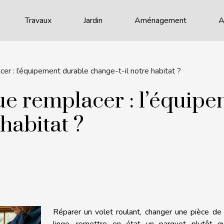
Travaux
Jardin
Aménagement
A
er : l’équipement durable change-t-il notre habitat ?
ue remplacer : l’équip
 habitat ?
Réparer un volet roulant, changer une pièce de
linge, remettre en état un parquet plutôt q