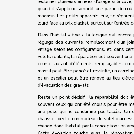
redonner plusieurs années d’usage si la cuve, 
quand il s’applique, amortit une partie du coût
magasin. Les petits appareils, eux, se répare
lourd face au prix d’achat, surtout sur l’entrée
Dans l’habitat « fixe », la logique est encor
réglage des ouvrants, remplacement d’un joi
vitrage selon les configurations, et, dans ce
volets roulants, la réparation est souvent une 
course, autant d’éléments remplaçables qui
massif peut être poncé et revitrifié, un carre
et un escalier peut être rénové au lieu d’être 
d’évacuation des gravats.
Reste un point décisif : la réparabilité doit
souvent ceux qui ont été choisis pour être ma
une pose qui ne condamne pas l’accès. Un ch
chausse-pied, ou un moteur de volet inaccess
change donc l’habitat par la conception : on 
Cette évolution touche aussi la rénovation 