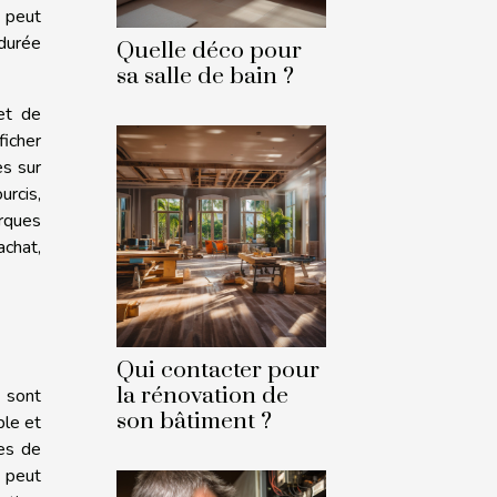
n peut
 durée
Quelle déco pour
sa salle de bain ?
et de
ficher
es sur
urcis,
arques
achat,
Qui contacter pour
la rénovation de
s sont
son bâtiment ?
ble et
es de
t peut