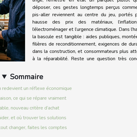
déposer, ces gestes longtemps perçus comm
pis-aller reviennent au centre du jeu, portés 
hausse des prix des matériaux, l’inflatio
l’électroménager et l’urgence climatique. Dans l’ha
la bascule est tangible : aides publiques, mont
filières de reconditionnement, exigences de dura
dans la construction, et consommateurs plus att
à la réparabilité. Reste une question très con
Sommaire
n redevient un réflexe économique
aison, ce qui se répare vraiment
able, nouveau critère d’achat
ider, et où trouver les solutions
out changer, faites les comptes