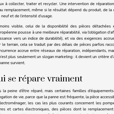
x à collecter, traiter et recycler. Une intervention de réparatio
 au remplacement, même si le résultat dépend du produit, de la
 neuf et de l’intensité d’usage.
oins visible, celui de la disponibilité des pièces détachées 
ropéenne pousse à une meilleure réparabilité, via l’obligation d’af
ssance vers un indice de durabilité), et via des exigences accru
 le terrain, cela se traduit par des délais de pièces parfois racco
ncurrence accrue entre réseaux de réparation, indépendants, m
’est plus seulement un slogan marketing : il devient un critère d’
anne survient.
ui se répare vraiment
s la peine d’être réparé, mais certaines familles d’équipement
gation de vie, parce que la panne est fréquente, la pièce accessi
électroménager, les cas les plus courants concernent les pomp
nières et cartes électroniques, des pièces dont le remplacemen