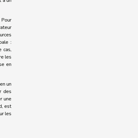
t à un
. Pour
rateur
ources
bale :
e cas,
re les
ise en
 en un
er des
er une
d, est
ur les