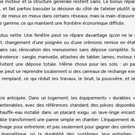
le moteur et la structure générale restent sains. Le bonus répar
, et fait parfois basculer la décision du côté de l’atelier plutôt 
nt de mieux en mieux dans certains réseaux, mais la main-d’œuvr
 de gamme, ce qui maintient une frontière économique difficile.
e plus nette. Une fenêtre peut se répare davantage qu’on ne le c
nt, changement d’une poignée ou d’une crémone, remise en état
rtains cas, rénovation des menuiseries sans dépose complète. S
évidence : sangle, manivelle, attaches de tablier, lames, moteur, 
 évitent une dépose totale. Même chose pour les sols : un pa
lage peut se reprendre localement si des carreaux de rechange exi
remplacé, ce qui réduit les travaux, le bruit, la poussière, et l
 être anticipée. Dans un logement, les équipements « durables 
intenables, avec des références standard, des pièces disponibl
auffe-eau installé dans un placard exigu, un lave-linge encas
ible transforment une panne simple en chantier. L’équipement d
aménage pour entretenir, et pas seulement pour gagner des centim
énergétique, où la durabilité des systèmes, leur entretien, 