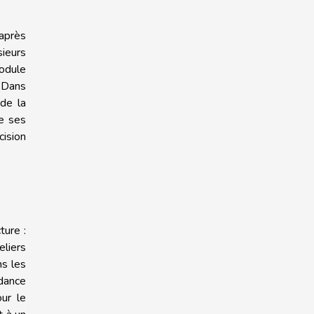
 après
sieurs
module
. Dans
 de la
te ses
ision
ture :
eliers
ns les
ndance
our le