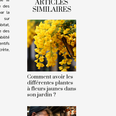
ARTICLES
e des
SIMILAIRES
par la
n sur
bitat,
ée des
bilité
entifs
crète,
Comment avoir les
différentes plantes
à fleurs jaunes dans
son jardin ?