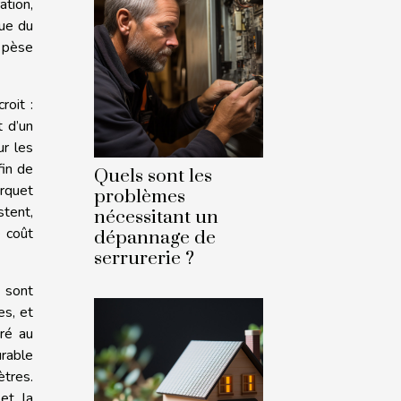
ation,
que du
e pèse
roit :
 d’un
ur les
fin de
Quels sont les
rquet
problèmes
stent,
nécessitant un
e coût
dépannage de
serrurerie ?
» sont
es, et
tré au
urable
ètres.
et la