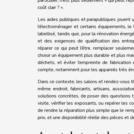
particulier, n’est plus seulement « qui peut rép
coût clair ? ».
Les aides publiques et parapubliques jouent u
l’électroménager et certains équipements, le
labellisé, tandis que, pour la rénovation énerg
et des exigences de qualification des entre
réparer ce qui peut l’être, remplacer seuleme
choisir un équipement plus durable et plus main
déchets, et éviter l’empreinte de fabrication 
compte, notamment pour les appareils très én
Dans ce contexte, les salons et rendez-vous th
même endroit, fabricants, artisans, associatio
solutions concrètes, de poser des questions t
visite, vérifier les exposants, ou repérer les c
de rendre la réparation plus simple que le re
prix, et une disponibilité réelle des pièces et