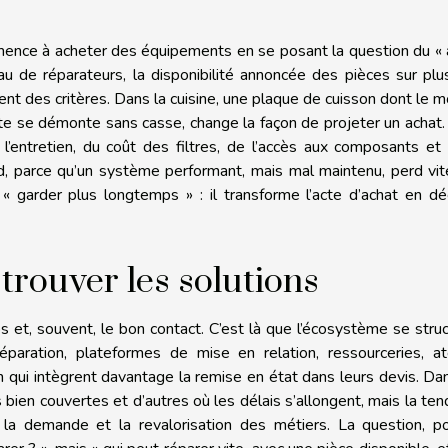
mmence à acheter des équipements en se posant la question du «
eau de réparateurs, la disponibilité annoncée des pièces sur plu
t des critères. Dans la cuisine, une plaque de cuisson dont le 
rte se démonte sans casse, change la façon de projeter un achat
e l’entretien, du coût des filtres, de l’accès aux composants et
d, parce qu’un système performant, mais mal maintenu, perd vi
garder plus longtemps » : il transforme l’acte d’achat en déc
 trouver les solutions
, souvent, le bon contact. C’est là que l’écosystème se struc
éparation, plateformes de mise en relation, ressourceries, at
on qui intègrent davantage la remise en état dans leurs devis. Da
es bien couvertes et d’autres où les délais s’allongent, mais la te
, la demande et la revalorisation des métiers. La question, p