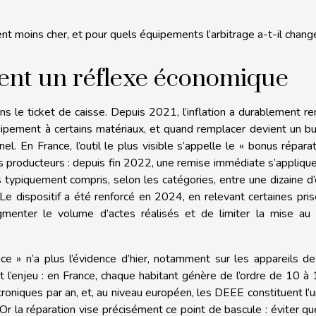
nt moins cher, et pour quels équipements l’arbitrage a-t-il chang
ient un réflexe économique
ns le ticket de caisse. Depuis 2021, l’inflation a durablement re
uipement à certains matériaux, et quand remplacer devient un b
el. En France, l’outil le plus visible s’appelle le « bonus réparat
es producteurs : depuis fin 2022, une remise immédiate s’appliqu
 typiquement compris, selon les catégories, entre une dizaine d
. Le dispositif a été renforcé en 2024, en relevant certaines pri
gmenter le volume d’actes réalisés et de limiter la mise au 
e » n’a plus l’évidence d’hier, notamment sur les appareils d
t l’enjeu : en France, chaque habitant génère de l’ordre de 10 à
roniques par an, et, au niveau européen, les DEEE constituent l’
 Or la réparation vise précisément ce point de bascule : éviter q