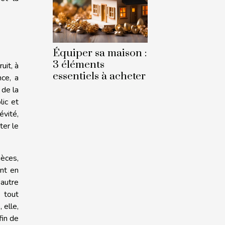
Équiper sa maison :
3 éléments
uit, à
essentiels à acheter
nce, a
 de la
lic et
évité,
ter le
èces,
ent en
 autre
 tout
 elle,
fin de