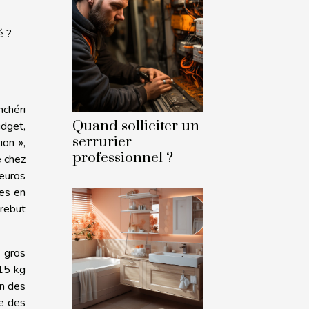
é ?
nchéri
Quand solliciter un
udget,
serrurier
ion »,
professionnel ?
e chez
’euros
ses en
rebut
e gros
 15 kg
un des
ue des