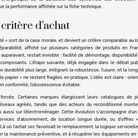
 la performance affichée sur la fiche technique.
critère d’achat
ité » sort de la case morale, et devient un critère comparable au br
parabilité, affiché sur plusieurs catégories de produits en Fra
paravant, restait invisible : facilité de démontage, disponibilité
 composants. L’étape suivante, déjà engagée dans le débat pub
 durabilité plus large, intégrant la robustesse, l’usure, et la long
e papier » ne restent fragiles en pratique. L’idée est claire : orien
 conformité, l’obsolescence évitable.
 forcée. Certaines marques élargissent leurs catalogues de pi
 réseaux agréés, tandis que des acteurs du reconditionné mont
ais aussi sur l’électroménager. Cette évolution s’accompagne d’un
rvices d’abonnement, de location longue durée, ou d’offres «
à où l’achat sec favorisait le remplacement, la logique servicielle,
ser la maintenance préventive, et à récupérer les équipements en 