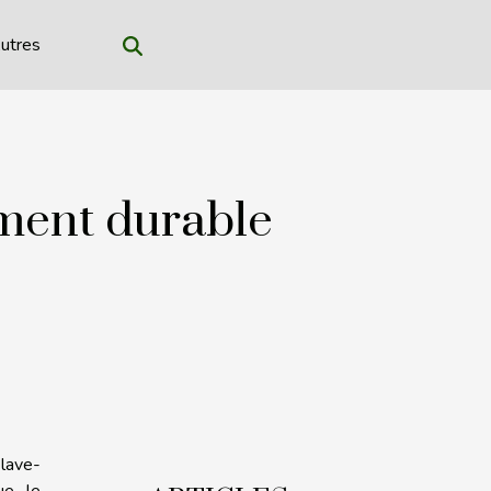
utres
ement durable
 lave-
ue le