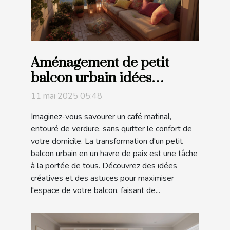
Aménagement de petit
balcon urbain idées
créatives et astuces pour
11 mai 2025 05:48
maximiser l'espace
Imaginez-vous savourer un café matinal,
entouré de verdure, sans quitter le confort de
votre domicile. La transformation d'un petit
balcon urbain en un havre de paix est une tâche
à la portée de tous. Découvrez des idées
créatives et des astuces pour maximiser
l'espace de votre balcon, faisant de...