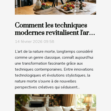
Comment les techniques
modernes revitalisent l'art
de la nature morte ?
14 février 2026 09:58
L’art de la nature morte, longtemps considéré
comme un genre classique, connaît aujourd’hui
une transformation fascinante grâce aux
techniques contemporaines. Entre innovations
technologiques et évolutions stylistiques, la
nature morte s’ouvre à de nouvelles
perspectives créatives qui séduisent...