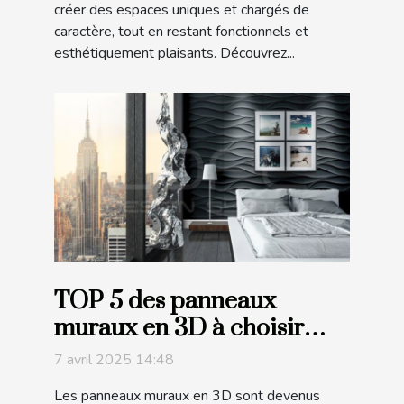
créer des espaces uniques et chargés de
caractère, tout en restant fonctionnels et
esthétiquement plaisants. Découvrez...
TOP 5 des panneaux
muraux en 3D à choisir
pour un intérieur design !
7 avril 2025 14:48
Les panneaux muraux en 3D sont devenus