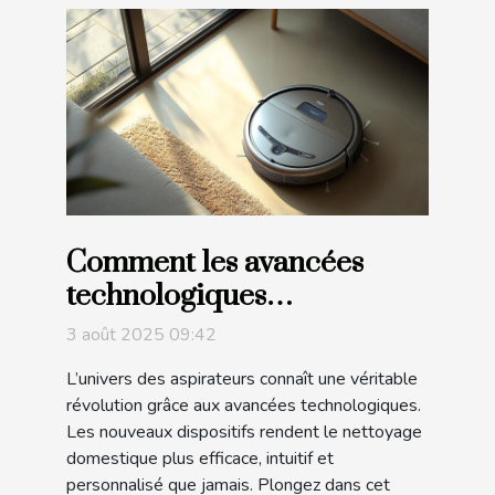
Comment les avancées
technologiques
transforment-elles les
3 août 2025 09:42
aspirateurs modernes ?
L’univers des aspirateurs connaît une véritable
révolution grâce aux avancées technologiques.
Les nouveaux dispositifs rendent le nettoyage
domestique plus efficace, intuitif et
personnalisé que jamais. Plongez dans cet