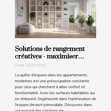
Solutions de rangement
créatives - maximiser
l'espace dans les
9 mai 2025 04:42
appartements modernes
La quête d'espace dans les appartements
modernes est une préoccupation constante
pour ceux qui cherchent à allier confort et
fonctionnalité. Avec les surfaces habitables qui
se réduisent, l'ingéniosité dans l'optimisation de
l'espace devient primordiale. Découvrez dans
cet exposé des solutions de...