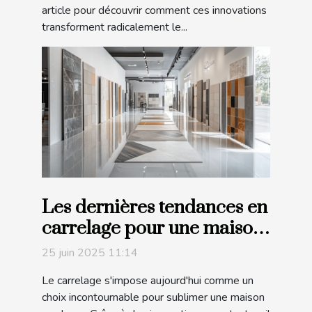
article pour découvrir comment ces innovations
transforment radicalement le...
Les dernières tendances en
carrelage pour une maison
moderne
25 juin 2025 11:14
Le carrelage s'impose aujourd'hui comme un
choix incontournable pour sublimer une maison