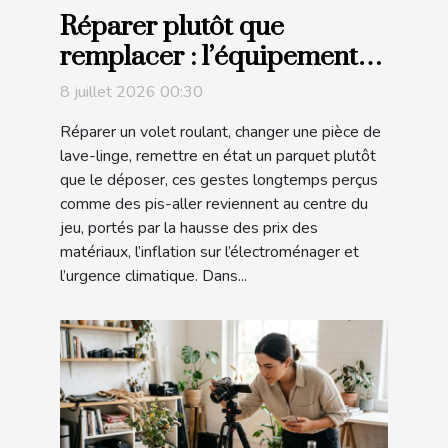
Réparer plutôt que
remplacer : l’équipement
durable change-t-il notre
8 juillet 2026 00:30
habitat ?
Réparer un volet roulant, changer une pièce de
lave-linge, remettre en état un parquet plutôt
que le déposer, ces gestes longtemps perçus
comme des pis-aller reviennent au centre du
jeu, portés par la hausse des prix des
matériaux, l’inflation sur l’électroménager et
l’urgence climatique. Dans...