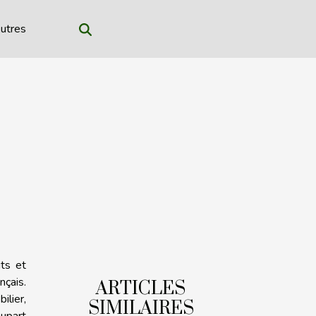
utres
ts et
nçais.
ARTICLES
lier,
SIMILAIRES
upart