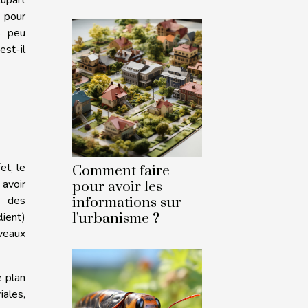
 pour
s peu
st-il
et, le
Comment faire
 avoir
pour avoir les
e des
informations sur
lient)
l'urbanisme ?
iveaux
e plan
iales,