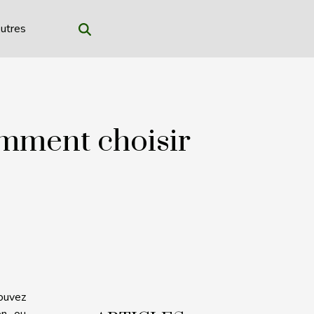
utres
mment choisir
ouvez
on ou