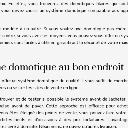
rix. En effet, vous trouverez des domotiques filaires qui son
s, vous devez choisir un système domotique compatible aux app
’un modèle à un autre. Si vous voulez une domotique pas chère
r contre, si vous avez les moyens, vous pouvez vous offrir un s
rniers sont faciles à utiliser, garantiront la sécurité de votre mai
me domotique au bon endroit
offrir un système domotique de qualité. Il vous suffit de cherch
ées ou visiter les sites de vente en ligne.
rouver et de tester si possible le système avant de l’acheter. 
ndise avant de payer. Cette approche est efficace pour achet
vous êtes éloigné des points de vente, vous pouvez faire votre
ticles neufs et d’occasions à des prix forfaitaires. L’avanta
ez livré à domicile. Néanmoins, ne payez qu’après livraison.