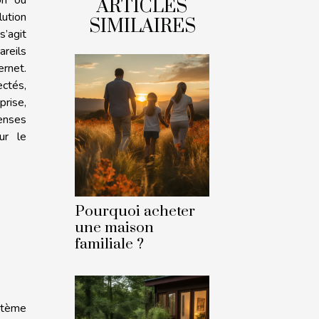
ARTICLES
lution
SIMILAIRES
s’agit
reils
ernet.
ectés,
rise,
enses
ur le
Pourquoi acheter
une maison
familiale ?
stème