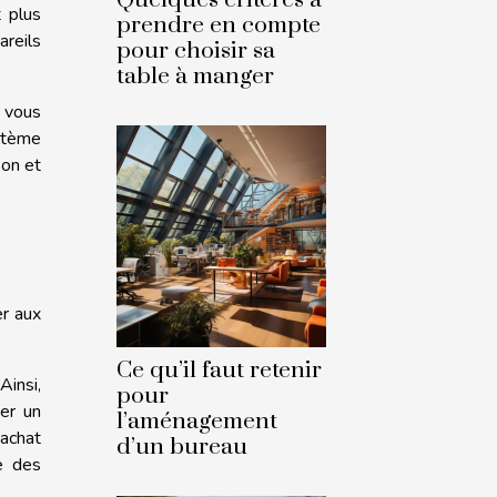
t plus
prendre en compte
areils
pour choisir sa
table à manger
, vous
ystème
son et
er aux
Ce qu’il faut retenir
Ainsi,
pour
er un
l’aménagement
 achat
d’un bureau
ge des