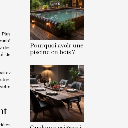
. Plus
curité
Pourquoi avoir une
ez des
piscine en bois ?
té de
haitez
autres
 votre
nt
odèles
Quelques critères à